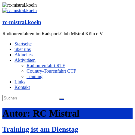
Zum
Inhalt
springen
rc-mistral.koeln
Radtourenfahren im Radsport-Club Mistral Köln e.V.
Startseite
über uns
Aktuelles
Aktivitäten
Radtourenfahrt RTF
Country-Tourenfahrt CTF
Training
Links
Kontakt
Autor:
RC Mistral
Training ist am Dienstag