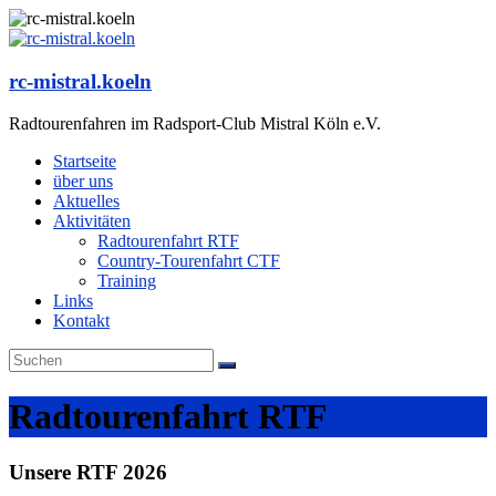
Zum
Inhalt
springen
rc-mistral.koeln
Radtourenfahren im Radsport-Club Mistral Köln e.V.
Startseite
über uns
Aktuelles
Aktivitäten
Radtourenfahrt RTF
Country-Tourenfahrt CTF
Training
Links
Kontakt
Radtourenfahrt RTF
Unsere RTF 2026