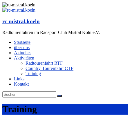
Zum
Inhalt
springen
rc-mistral.koeln
Radtourenfahren im Radsport-Club Mistral Köln e.V.
Startseite
über uns
Aktuelles
Aktivitäten
Radtourenfahrt RTF
Country-Tourenfahrt CTF
Training
Links
Kontakt
Training