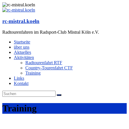
Zum
Inhalt
springen
rc-mistral.koeln
Radtourenfahren im Radsport-Club Mistral Köln e.V.
Startseite
über uns
Aktuelles
Aktivitäten
Radtourenfahrt RTF
Country-Tourenfahrt CTF
Training
Links
Kontakt
Training